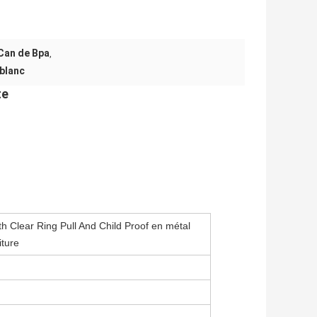
 Can de Bpa
,
-blanc
te
h Clear Ring Pull And Child Proof en métal
iture