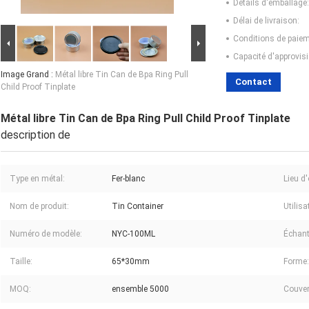
Détails d'emballage:
Délai de livraison:
Conditions de paiem
Capacité d'approvis
Image Grand :
Métal libre Tin Can de Bpa Ring Pull
Contact
Child Proof Tinplate
Métal libre Tin Can de Bpa Ring Pull Child Proof Tinplate
description de
Type en métal:
Fer-blanc
Lieu d'
Nom de produit:
Tin Container
Utilisa
Numéro de modèle:
NYC-100ML
Échant
Taille:
65*30mm
Forme:
MOQ:
ensemble 5000
Couver