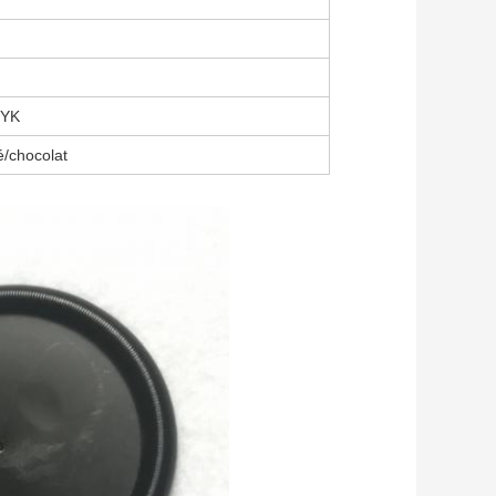
MYK
é/chocolat