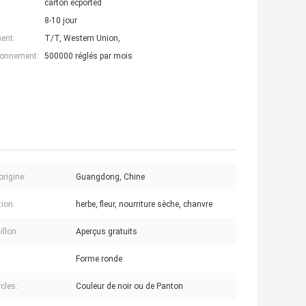
carton ecported
8-10 jour
ent:
T/T, Western Union,
ionnement:
500000 réglés par mois
origine:
Guangdong, Chine
tion:
herbe, fleur, nourriture sèche, chanvre
illon:
Aperçus gratuits
Forme ronde
cles:
Couleur de noir ou de Panton