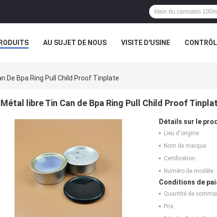
RODUITS
AU SUJET DE NOUS
VISITE D'USINE
CONTRÔLE
an De Bpa Ring Pull Child Proof Tinplate
Métal libre Tin Can de Bpa Ring Pull Child Proof Tinpla
Détails sur le prod
Lieu d'origine:
Nom de marque:
Certification:
Numéro de modèle:
Conditions de pai
Quantité de comma
Prix: