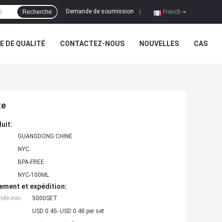
Demande de soumission
Recherche
|
French
 DE QUALITÉ
CONTACTEZ-NOUS
NOUVELLES
CAS
te
uit:
GUANGDONG CHINE
NYC
BPA-FREE
NYC-100ML
ement et expédition:
nde min:
5000SET
USD 0.45- USD 0.48 per set