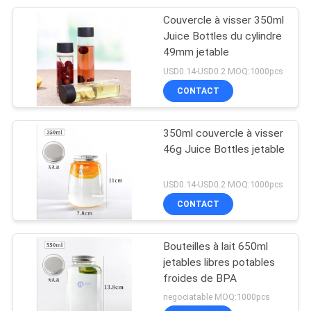
Couvercle à visser 350ml
21
Juice Bottles du cylindre
Récipient
49mm jetable
USD0.14-USD0.2 MOQ:1000pcs
d'entreposage en
CONTACT
plastique de poudre
à laver
350ml couvercle à visser
46g Juice Bottles jetable
10
USD0.14-USD0.2 MOQ:1000pcs
Préformation de
CONTACT
bouteille d'ANIMAL
Bouteilles à lait 650ml
FAMILIER
jetables libres potables
froides de BPA
negociatable MOQ:1000pcs