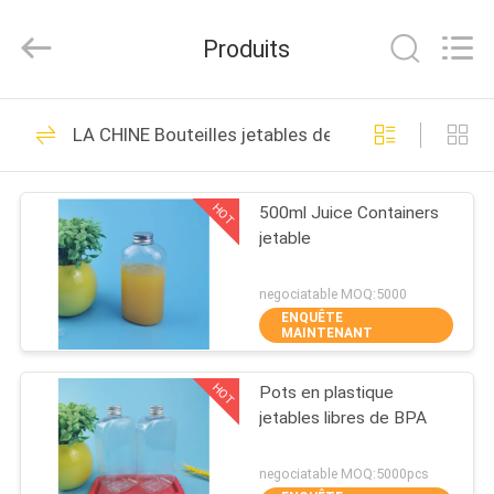
Packaging
Products
Co.,Ltd..
Produits
All
Rights
Reserved.
Developed
MAISON
by
86
ECER
LA CHINE Bouteilles jetables de jus
Pots en plastique de
PRODUITS
nourriture
HOT
500ml Juice Containers
jetable
AU
SUJET
negociatable MOQ:5000
ENQUÊTE
DE
MAINTENANT
46
NOUS
Pot en plastique de
HOT
Pots en plastique
jetables libres de BPA
VISITE
boisson
D'USINE
negociatable MOQ:5000pcs