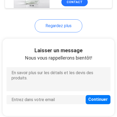
CONTACT
35
Couvercles faciles
de boîte Open
Regardez plus
Laisser un message
Nous vous rappellerons bientôt!
24
Facile épluchez le
couvercle
23