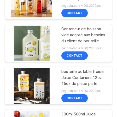
Bottle With Colored
SITE
negociatable MOQ:2000pcs
Screw
CONTACT
59
PRIVACY
Boîtes en plastique
Conteneur de boisson
POLICY
vide adapté aux besoins
de nourriture
du client de bouteille
ronde d'ANIMAL
negociatable MOQ:2000pcs
FAMILIER de 350ml
CONTACT
380ml 14oz avec le
couvercle
bouteille potable froide
23
Juice Containers 12oz
Bouteilles jetables
16oz de place plate
jetable de 58mm avec le
negociatable MOQ:2000pcs
de jus
dessus en aluminium
CONTACT
300ml 500ml Juice