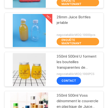
ENQUÊTE
MAINTENANT
CONTRÔLE
HOT
28mm Juice Bottles
DE
83
jetable
QUALITÉ
Pots en plastique de
negociatable MOQ:10000pcs
couvercle à visser
ENQUÊTE
CONTACTEZ-
MAINTENANT
NOUS
350ml 500ml U forment
les bouteilles
NOUVELLES
transparentes de
50
boisson d'ANIMAL
negociatable MOQ:1000PCS
FAMILIER de thé de
Boîtes de boisson
CAS
CONTACT
Boba de bouteille en
plastique vide
en plastique
350ml 500ml Voss
PLAN
dénomment le couvercle
DU
en plastique de Juice