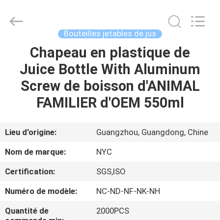
Newyichen
Packaging
Products
Co.,Ltd..
All
Bouteilles jetables de jus
Rights
Reserved.
Developed
Chapeau en plastique de
MAISON
by
ECER
Juice Bottle With Aluminum
PRODUITS
Screw de boisson d'ANIMAL
FAMILIER d'OEM 550ml
AU
SUJET
Lieu d'origine:
Guangzhou, Guangdong, Chine
DE
Nom de marque:
NYC
NOUS
Certification:
SGS,ISO
Numéro de modèle:
NC-ND-NF-NK-NH
VISITE
D'USINE
Quantité de
2000PCS