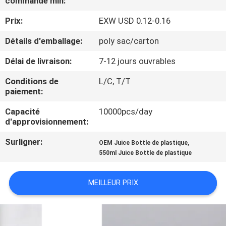
commande min:
Prix:
EXW USD 0.12-0.16
CONTRÔLE
DE
Détails d'emballage:
poly sac/carton
QUALITÉ
Délai de livraison:
7-12 jours ouvrables
Conditions de
L/C, T/T
CONTACTEZ-
paiement:
NOUS
Capacité
10000pcs/day
d'approvisionnement:
NOUVELLES
Surligner:
,
OEM Juice Bottle de plastique
550ml Juice Bottle de plastique
CAS
MEILLEUR PRIX
PLAN
DU