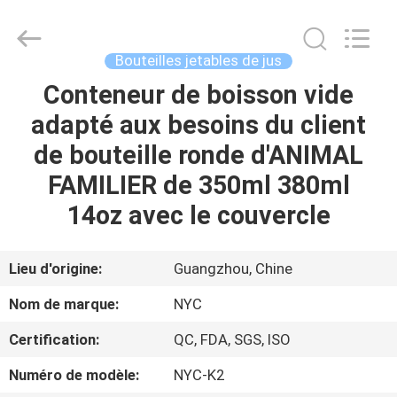
Packaging
Products
Co.,Ltd..
All
Rights
Bouteilles jetables de jus
Reserved.
Developed
Conteneur de boisson vide
MAISON
by
ECER
adapté aux besoins du client
PRODUITS
de bouteille ronde d'ANIMAL
FAMILIER de 350ml 380ml
AU
14oz avec le couvercle
SUJET
DE
Lieu d'origine:
Guangzhou, Chine
NOUS
Nom de marque:
NYC
Certification:
QC, FDA, SGS, ISO
VISITE
Numéro de modèle:
NYC-K2
D'USINE