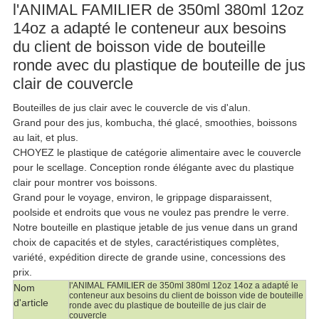
l'ANIMAL FAMILIER de 350ml 380ml 12oz
14oz a adapté le conteneur aux besoins
du client de boisson vide de bouteille
ronde avec du plastique de bouteille de jus
clair de couvercle
Bouteilles de jus clair avec le couvercle de vis d'alun.
Grand pour des jus, kombucha, thé glacé, smoothies, boissons
au lait, et plus.
CHOYEZ le plastique de catégorie alimentaire avec le couvercle
pour le scellage. Conception ronde élégante avec du plastique
clair pour montrer vos boissons.
Grand pour le voyage, environ, le grippage disparaissent,
poolside et endroits que vous ne voulez pas prendre le verre.
Notre bouteille en plastique jetable de jus venue dans un grand
choix de capacités et de styles, caractéristiques complètes,
variété, expédition directe de grande usine, concessions des
prix.
l'ANIMAL FAMILIER de 350ml 380ml 12oz 14oz a adapté le
Nom
conteneur aux besoins du client de boisson vide de bouteille
d'article
ronde avec du plastique de bouteille de jus clair de
couvercle