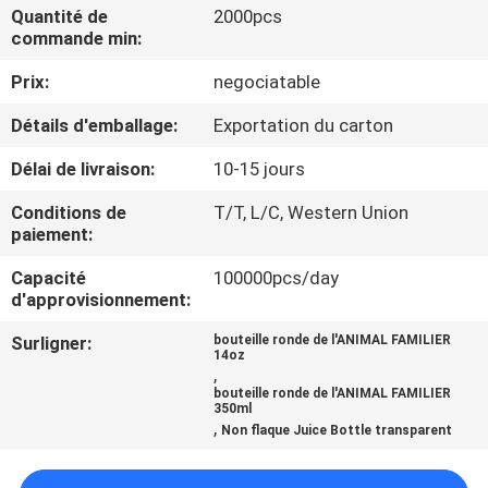
Quantité de
2000pcs
commande min:
CONTRÔLE
Prix:
negociatable
DE
QUALITÉ
Détails d'emballage:
Exportation du carton
Délai de livraison:
10-15 jours
CONTACTEZ-
Conditions de
T/T, L/C, Western Union
NOUS
paiement:
Capacité
100000pcs/day
NOUVELLES
d'approvisionnement:
Surligner:
bouteille ronde de l'ANIMAL FAMILIER
14oz
CAS
,
bouteille ronde de l'ANIMAL FAMILIER
350ml
,
Non flaque Juice Bottle transparent
PLAN
DU