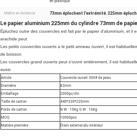
en plastique
73mm épluchent l'extrémité
225mm épluche
Mettre en évidence:
,
Le papier aluminium 225mm du cylindre 73mm de papier
Épluchez outre des couvercles est fait par le papier d'aluminium, et il 
arachide peut.
Les petits couvercles ouverts a le petit anneau ouvert, il est habituel
de boisson.
Les couvercles grand ouverts peut s'ouvrir entièrement, il est habituel
aussi
.
Article
Couvercle ouvert 300# de peau
Diamètre
83mm
Emballage
2000pc/ctn
Taille de carton
440*330*225mm
Poids de carton
N.W : 15Kg G.W : 16Kg
MOQ
10000pcs
Matière première
Étain externe/alu intérieur.