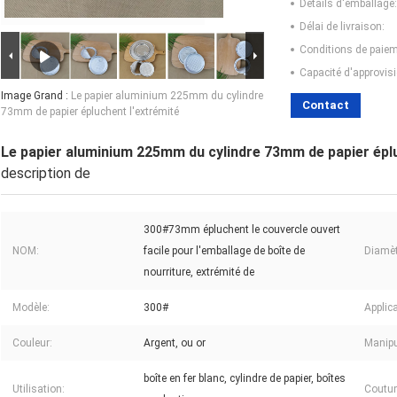
Détails d'emballage:
Délai de livraison:
Conditions de paiem
Capacité d'approvis
Image Grand :
Le papier aluminium 225mm du cylindre
Contact
73mm de papier épluchent l'extrémité
Le papier aluminium 225mm du cylindre 73mm de papier éplu
description de
300#73mm épluchent le couvercle ouvert
NOM:
facile pour l'emballage de boîte de
Diamèt
nourriture, extrémité de
Modèle:
300#
Applica
Couleur:
Argent, ou or
Manipu
boîte en fer blanc, cylindre de papier, boîtes
Utilisation:
Coutum