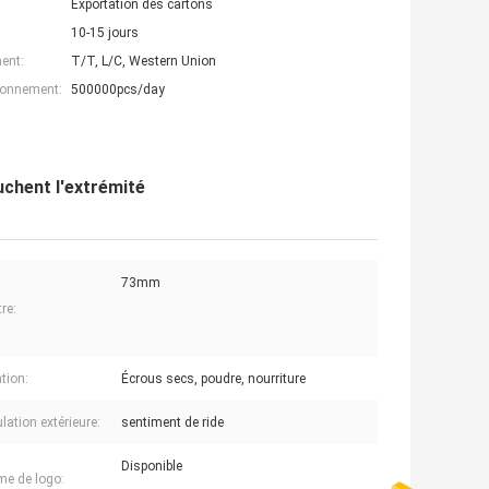
Exportation des cartons
10-15 jours
ent:
T/T, L/C, Western Union
ionnement:
500000pcs/day
chent l'extrémité
73mm
re:
tion:
Écrous secs, poudre, nourriture
lation extérieure:
sentiment de ride
Disponible
e de logo: