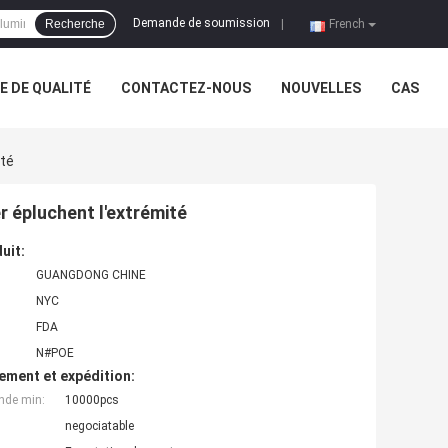
Demande de soumission
Recherche
|
French
 DE QUALITÉ
CONTACTEZ-NOUS
NOUVELLES
CAS
ité
 épluchent l'extrémité
uit:
GUANGDONG CHINE
NYC
FDA
N#POE
ement et expédition:
nde min:
10000pcs
negociatable