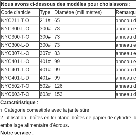
Nous avons ci-dessous des modèles pour choisissons :
Code d'article
Type
Diamètre (millimètres)
Remarqu
NYC211-T-O
211#
65
anneau de
NYC300-L-O
300#
73
anneau e
NYC300-T-O
300#
73
anneau de
NYC300-L-D
300#
73
anneau e
NYC307-L-O
307#
83
anneau e
NYC401-L-O
401#
99
anneau e
NYC401-T-O
401#
99
anneau de
NYC401-L-D
401#
99
anneau e
NYC502-T-O
502#
126
anneau de
NYC603-T-O
603#
153
anneau de
Caractéristique :
Catégorie comestible avec la jante sûre
1.
2, utilisation : boîtes en fer blanc, boîtes de papier de cylindre,
emballage alimentaire d'écrous.
Notre service :