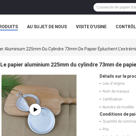
RODUITS
AU SUJET DE NOUS
VISITE D'USINE
CONTRÔLE
ier Aluminium 225mm Du Cylindre 73mm De Papier Épluchent L'extrém
Le papier aluminium 225mm du cylindre 73mm de papier
Détails sur le prod
Lieu d'origine:
Nom de marque:
Certification:
Numéro de modèle:
Conditions de pai
Quantité de comma
Prix: