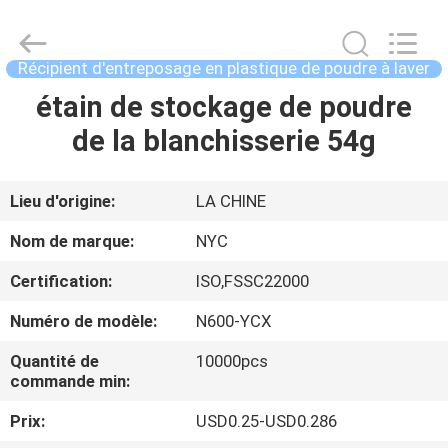
Guangzhou
Newyichen
Packaging
Products
Co.,Ltd..
Récipient d'entreposage en plastique de poudre à laver
All
Rights
étain de stockage de poudre
MAISON
Reserved.
Developed
by
de la blanchisserie 54g
ECER
PRODUITS
Lieu d'origine:
LA CHINE
AU
Nom de marque:
NYC
SUJET
Certification:
ISO,FSSC22000
DE
Numéro de modèle:
N600-YCX
NOUS
Quantité de
10000pcs
commande min:
VISITE
Prix:
USD0.25-USD0.286
D'USINE