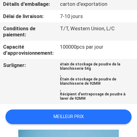
Détails d'emballage:
carton d'exportation
CONTRÔLE
Délai de livraison:
7-10 jours
DE
Conditions de
T/T, Western Union, L/C
QUALITÉ
paiement:
Capacité
100000pcs par jour
d'approvisionnement:
CONTACTEZ-
NOUS
Surligner:
étain de stockage de poudre de la
blanchisserie 54g
,
Étain de stockage de poudre de
NOUVELLES
blanchisserie de 92MM
,
Récipient d'entreposage de poudre à
laver de 92MM
CAS
MEILLEUR PRIX
PLAN
DU