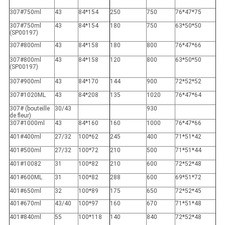
307#750ml
43
84*154
250
750
76*47*75
307#750ml
43
84*154
180
750
63*50*50
(SP00197)
307#800ml
43
84*158
180
800
76*47*66
307#800ml
43
84*158
120
800
63*50*50
(SP00197)
307#900ml
43
84*170
144
900
72*52*52
307#1020ML
43
84*208
135
1020
76*47*64
307# (bouteille
30/43
930
de fleur)
307#1000ml
43
84*160
160
1000
76*47*66
401#400ml
27/32
100*62
245
400
71*51*42
401#500ml
27/32
100*72
210
500
71*51*44
401#10082
31
100*82
210
600
72*52*48
401#600ML
31
100*82
288
600
69*51*72
401#650ml
32
100*89
175
650
72*52*45
401#670ml
43/40
100*97
160
670
71*51*48
401#840ml
55
100*118
140
840
72*52*48