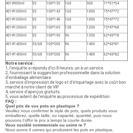
401#900ml
55
100*130
160
900
71*51*54
401#1000ml
55
100*143
160
1000
75*47*72
401#1000ml
55
100*140
160
1000
75*47*72
401#1200ml
55
100*169
128
1200
73*47*68
401#1350ml
55
100*190
96
1350
62*43*78
401#1400ml
55/68
100*200
96
1400
62*43*81
401#1400ml
55/68
100*200
96
1480
62*43*82
Notre service :
1, l'enquête a répondu d'ici 8 heures, un à un service.
2, fournissant la suggestion professionnelle dans la solution
d'emballage alimentaire.
3, service d'impression de logo et d'étiquetage avec le coût bon
marché à notre client de VIP
4, service d'aperçus gratuits.
5, vous aident de l'enquête au processus de expédition.
FAQ :
Quel prix de vos pots en plastique ?
Veuillez nous confirmer le style de pots, quels produits vous
emballerez, quelle taille, ou capacité, quantité, puis nous
pouvons t'offrir le prix à temps la courte durée.
Vous société commerciale ou usine re ?
Nous avons 4 usines qui produisent les pots en plastique,