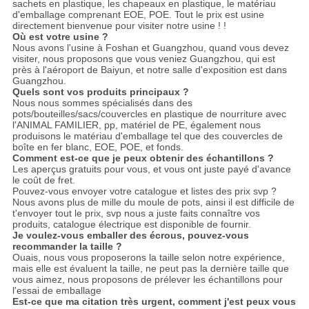
sachets en plastique, les chapeaux en plastique, le matériau
d'emballage comprenant EOE, POE. Tout le prix est usine
directement bienvenue pour visiter notre usine ! !
Où est votre usine ?
Nous avons l'usine à Foshan et Guangzhou, quand vous devez
visiter, nous proposons que vous veniez Guangzhou, qui est
près à l'aéroport de Baiyun, et notre salle d'exposition est dans
Guangzhou.
Quels sont vos produits principaux ?
Nous nous sommes spécialisés dans des
pots/bouteilles/sacs/couvercles en plastique de nourriture avec
l'ANIMAL FAMILIER, pp, matériel de PE, également nous
produisons le matériau d'emballage tel que des couvercles de
boîte en fer blanc, EOE, POE, et fonds.
Comment est-ce que je peux obtenir des échantillons ?
Les aperçus gratuits pour vous, et vous ont juste payé d'avance
le coût de fret.
Pouvez-vous envoyer votre catalogue et listes des prix svp ?
Nous avons plus de mille du moule de pots, ainsi il est difficile de
t'envoyer tout le prix, svp nous a juste faits connaître vos
produits, catalogue électrique est disponible de fournir.
Je voulez-vous emballer des écrous, pouvez-vous
recommander la taille ?
Ouais, nous vous proposerons la taille selon notre expérience,
mais elle est évaluent la taille, ne peut pas la dernière taille que
vous aimez, nous proposons de prélever les échantillons pour
l'essai de emballage
Est-ce que ma citation très urgent, comment j'est peux vous