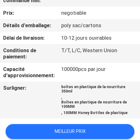
commande min:
Prix:
negotiable
CONTRÔLE
DE
Détails d'emballage:
poly sac/cartons
QUALITÉ
Délai de livraison:
10-12 jours ouvrables
Conditions de
T/T, L/C, Western Union
CONTACTEZ-
paiement:
NOUS
Capacité
100000pcs par jour
d'approvisionnement:
NOUVELLES
Surligner:
boîtes en plastique de la nourriture
350ml
,
Boîtes en plastique de nourriture de
CAS
100MM
,
100MM Honey Bottles de plastique
PLAN
MEILLEUR PRIX
DU