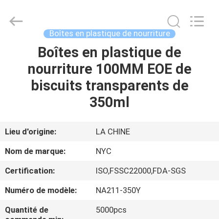
2025
Guangzhou
Newyichen
Packaging
Products
Boîtes en plastique de nourriture
Co.,Ltd..
All
Boîtes en plastique de
MAISON
Rights
Reserved.
Developed
nourriture 100MM EOE de
by
ECER
PRODUITS
biscuits transparents de
350ml
AU
SUJET
Lieu d'origine:
LA CHINE
DE
Nom de marque:
NYC
NOUS
Certification:
ISO,FSSC22000,FDA-SGS
Numéro de modèle:
NA211-350Y
VISITE
D'USINE
Quantité de
5000pcs