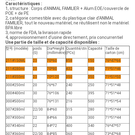
Caractéristiques :
1, structure : Corps d'ANIMAL FAMILIER + Alum.EOE/couvercle de
POE + de PE
2, catégorie comestible avec du plastique clair d'ANIMAL
FAMILIER, tout le nouveau matériel, ne réutilisent non le matériel.
BPA libre
3, norme de FDA, la livraison rapide
4, approvisionnement d'usine directement, prix concurrentiel
Une partie de taille et de capacité disponibles :
型号 (modèle)
poids
Dia*Height
Quantité/ctn
Capacité
Taille de
(G)
(millimètre)
(PCs)
carton (cm)
211#150ML
23
70*60
858
150
76*47*66
211#280ml
23
70*80
432
280
71*51*46
211#350ml
23
70*120
350
350
71*51*50
300#250ml
20
76*67
240
250
71*51*48
300#400ml
30
76*106
240
395
71*51*44
300#500ml
30
76*131
216
500
71*51*54
307#280ml
22/30
84*60
315
280
71*51*44
307#300ml
22
84*66
336
300
71*51*44
307#340ml
22
84*72
400
340
76*47*57
307#360ml
22/30
84*85
360
360
73*47*68