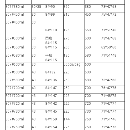
307#380ml
30/35
84*90
360
380
73*47*68
307#450ml
30
84*99
315
450
75*47*72
307#450ml
30
84*110
196
560
71*51*48
307#500ml
30
凹底
270
500
73*47*68
84*115
307#550ml
30
84*115
200
550
62*50*60
307#580ml
30
平底
180
580
71*51*48
84*115
307#600ml
30
50pcs/bag
600
307#600ml
43
84132
225
600
307#680ml
43
84*136
250
680
73*47*68
307#700ml
43
84*147
250
700
76*47*75
307#700ml
43
84*147
225
700
71*48*75
307#720ml
43
84*142
225
720
71*47*74
307#730ml
43
84*145
225
730
71*47*74
307#750ml
43
84*150
144
760
71*51*46
307#750ml
43
84*154
225
750
72*47*76