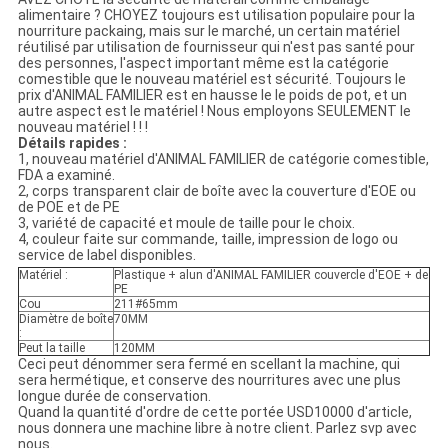
alimentaire ? CHOYEZ toujours est utilisation populaire pour la
nourriture packaing, mais sur le marché, un certain matériel
réutilisé par utilisation de fournisseur qui n'est pas santé pour
des personnes, l'aspect important même est la catégorie
comestible que le nouveau matériel est sécurité. Toujours le
prix d'ANIMAL FAMILIER est en hausse le le poids de pot, et un
autre aspect est le matériel ! Nous employons SEULEMENT le
nouveau matériel ! ! !
Détails rapides :
1, nouveau matériel d'ANIMAL FAMILIER de catégorie comestible,
FDA a examiné.
2, corps transparent clair de boîte avec la couverture d'EOE ou
de POE et de PE
3, variété de capacité et moule de taille pour le choix.
4, couleur faite sur commande, taille, impression de logo ou
service de label disponibles.
Matériel :
Plastique + alun d'ANIMAL FAMILIER couvercle d'EOE + de
PE
Cou
211#65mm
Diamètre de boîte
70MM
:
Peut la taille
120MM
Ceci peut dénommer sera fermé en scellant la machine, qui
sera hermétique, et conserve des nourritures avec une plus
longue durée de conservation.
Quand la quantité d'ordre de cette portée USD10000 d'article,
nous donnera une machine libre à notre client. Parlez svp avec
nous.