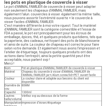
les pots en plastique de couvercle à visser
Le pot d'ANIMAL FAMILIER de couvercle à visser peut adapter
non seulement les chapeaux d'ANIMAL FAMILIER, mais
également l'alun. couvercles à visser. également la même taille,
nous pouvons assortir l'extrémité ouverte + le couvercle à
visser faciles d'ANIMAL FAMILIER.
C'est manière différente à moi votre rquest. Tout le matériel
d'ANIMAL FAMILIER sont la catégorie comestible et l'essai de
FDA a passé, le pot est principalement pour les écrous de
emballage, épices, thé, et quelques produits quotidiens, tels que
la papeterie, des cadeaux, nettoyant des pots de blanchisserie
et ainsi de suite. La couleur de chapeau est correcte pour faire
selon votre demande. Et également nous avons l'impression et
l'atelier de étiquetage, toujours quelques produits ont des
actions dans l'entrepôt, ainsi la petite quantité peut être
acceptable, nous parlent svp !
Merci !
Nom
Pot en plastique d'ANIMAL FAMILIER de couvercle à visser
Matériel
Chapeau du couvercle à visser d'ANIMAL FAMILIER de
l'ANIMAL FAMILIER jar+/Alum.screw/lid+PET ouvert facile
Couleur
La couleur claire et adaptée aux besoins du client est
disponible
Diamètre de
80MM
cou
Capacité
1300ml
L'autres
Vérifiez svp au-dessous de la forme
taille/volume
Manipulation
Impression d'écran/étiquetage