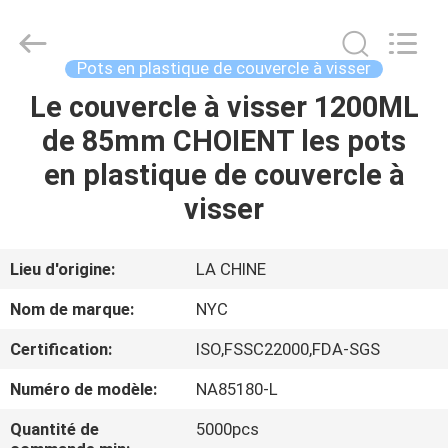
Guangzhou
Newyichen
Packaging
Products
Co.,Ltd..
Pots en plastique de couvercle à visser
All
Rights
Le couvercle à visser 1200ML
MAISON
Reserved.
Developed
by
de 85mm CHOIENT les pots
ECER
PRODUITS
en plastique de couvercle à
visser
AU
SUJET
Lieu d'origine:
LA CHINE
DE
Nom de marque:
NYC
NOUS
Certification:
ISO,FSSC22000,FDA-SGS
Numéro de modèle:
NA85180-L
VISITE
D'USINE
Quantité de
5000pcs