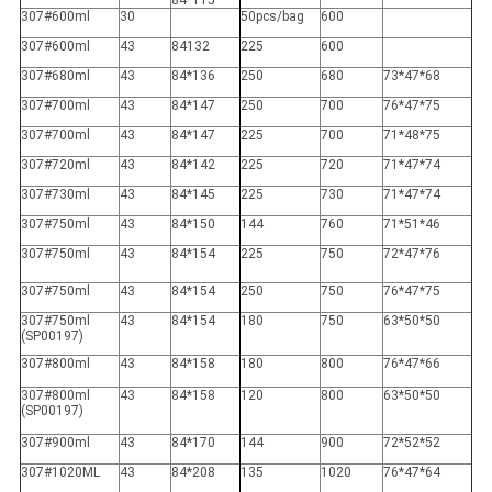
84*115
307#600ml
30
50pcs/bag
600
307#600ml
43
84132
225
600
307#680ml
43
84*136
250
680
73*47*68
307#700ml
43
84*147
250
700
76*47*75
307#700ml
43
84*147
225
700
71*48*75
307#720ml
43
84*142
225
720
71*47*74
307#730ml
43
84*145
225
730
71*47*74
307#750ml
43
84*150
144
760
71*51*46
307#750ml
43
84*154
225
750
72*47*76
307#750ml
43
84*154
250
750
76*47*75
307#750ml
43
84*154
180
750
63*50*50
(SP00197)
307#800ml
43
84*158
180
800
76*47*66
307#800ml
43
84*158
120
800
63*50*50
(SP00197)
307#900ml
43
84*170
144
900
72*52*52
307#1020ML
43
84*208
135
1020
76*47*64