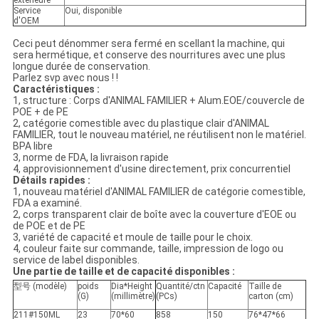
extérieure
Service
Oui, disponible
d'OEM
Ceci peut dénommer sera fermé en scellant la machine, qui
sera hermétique, et conserve des nourritures avec une plus
longue durée de conservation.
Parlez svp avec nous ! !
Caractéristiques :
1, structure : Corps d'ANIMAL FAMILIER + Alum.EOE/couvercle de
POE + de PE
2, catégorie comestible avec du plastique clair d'ANIMAL
FAMILIER, tout le nouveau matériel, ne réutilisent non le matériel.
BPA libre
3, norme de FDA, la livraison rapide
4, approvisionnement d'usine directement, prix concurrentiel
Détails rapides :
1, nouveau matériel d'ANIMAL FAMILIER de catégorie comestible,
FDA a examiné.
2, corps transparent clair de boîte avec la couverture d'EOE ou
de POE et de PE
3, variété de capacité et moule de taille pour le choix.
4, couleur faite sur commande, taille, impression de logo ou
service de label disponibles.
Une partie de taille et de capacité disponibles :
型号 (modèle)
poids
Dia*Height
Quantité/ctn
Capacité
Taille de
(G)
(millimètre)
(PCs)
carton (cm)
211#150ML
23
70*60
858
150
76*47*66