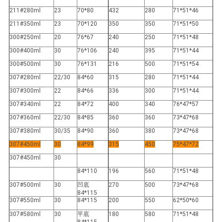
211#280ml
23
70*80
432
280
71*51*46
211#350ml
23
70*120
350
350
71*51*50
300#250ml
20
76*67
240
250
71*51*48
300#400ml
30
76*106
240
395
71*51*44
300#500ml
30
76*131
216
500
71*51*54
307#280ml
22/30
84*60
315
280
71*51*44
307#300ml
22
84*66
336
300
71*51*44
307#340ml
22
84*72
400
340
76*47*57
307#360ml
22/30
84*85
360
360
73*47*68
307#380ml
30/35
84*90
360
380
73*47*68
307#450ml
30
84*99
315
450
75*47*72
307#450ml
30
84*110
196
560
71*51*48
307#500ml
30
凹底
270
500
73*47*68
84*115
307#550ml
30
84*115
200
550
62*50*60
307#580ml
30
平底
180
580
71*51*48