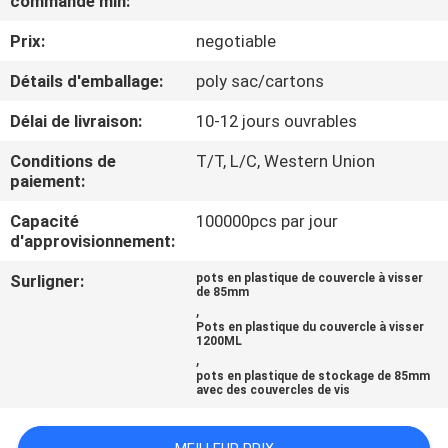
commande min:
Prix:
negotiable
CONTRÔLE
DE
Détails d'emballage:
poly sac/cartons
QUALITÉ
Délai de livraison:
10-12 jours ouvrables
Conditions de
T/T, L/C, Western Union
CONTACTEZ-
paiement:
NOUS
Capacité
100000pcs par jour
d'approvisionnement:
NOUVELLES
Surligner:
pots en plastique de couvercle à visser
de 85mm
,
Pots en plastique du couvercle à visser
CAS
1200ML
,
pots en plastique de stockage de 85mm
avec des couvercles de vis
PLAN
DU