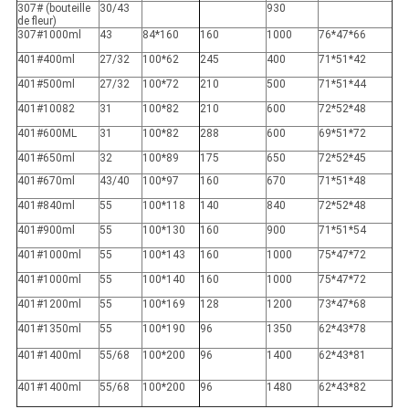
307# (bouteille
30/43
930
de fleur)
307#1000ml
43
84*160
160
1000
76*47*66
401#400ml
27/32
100*62
245
400
71*51*42
401#500ml
27/32
100*72
210
500
71*51*44
401#10082
31
100*82
210
600
72*52*48
401#600ML
31
100*82
288
600
69*51*72
401#650ml
32
100*89
175
650
72*52*45
401#670ml
43/40
100*97
160
670
71*51*48
401#840ml
55
100*118
140
840
72*52*48
401#900ml
55
100*130
160
900
71*51*54
401#1000ml
55
100*143
160
1000
75*47*72
401#1000ml
55
100*140
160
1000
75*47*72
401#1200ml
55
100*169
128
1200
73*47*68
401#1350ml
55
100*190
96
1350
62*43*78
401#1400ml
55/68
100*200
96
1400
62*43*81
401#1400ml
55/68
100*200
96
1480
62*43*82