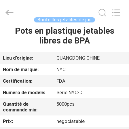
Packaging
Products
Co.,Ltd..
All
Rights
Bouteilles jetables de jus
Reserved.
Developed
Pots en plastique jetables
MAISON
by
ECER
libres de BPA
PRODUITS
Lieu d'origine:
GUANGDONG CHINE
AU
Nom de marque:
NYC
SUJET
Certification:
FDA
DE
Numéro de modèle:
Série NYC-D
NOUS
Quantité de
5000pcs
commande min:
VISITE
Prix:
negociatable
D'USINE