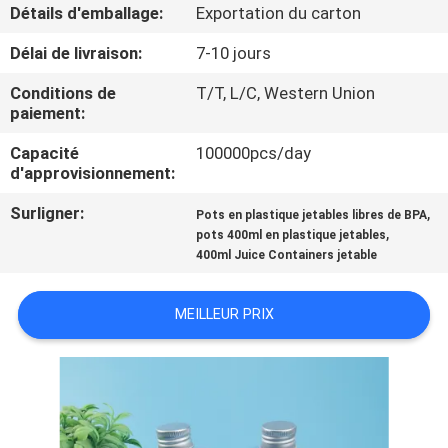
Détails d'emballage:
Exportation du carton
CONTRÔLE
Délai de livraison:
7-10 jours
DE
Conditions de
T/T, L/C, Western Union
QUALITÉ
paiement:
Capacité
100000pcs/day
d'approvisionnement:
CONTACTEZ-
NOUS
Surligner:
,
Pots en plastique jetables libres de BPA
,
pots 400ml en plastique jetables
400ml Juice Containers jetable
NOUVELLES
MEILLEUR PRIX
CAS
PLAN
DU