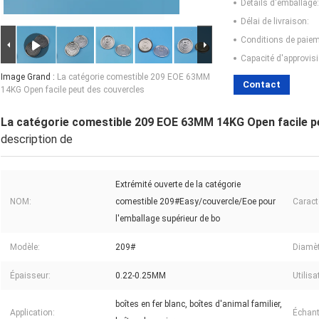
Détails d'emballage:
Délai de livraison:
Conditions de paiem
Capacité d'approvis
Image Grand :
La catégorie comestible 209 EOE 63MM
Contact
14KG Open facile peut des couvercles
La catégorie comestible 209 EOE 63MM 14KG Open facile p
description de
Extrémité ouverte de la catégorie
NOM:
comestible 209#Easy/couvercle/Eoe pour
Caract
l'emballage supérieur de bo
Modèle:
209#
Diamètr
Épaisseur:
0.22-0.25MM
Utilisa
boîtes en fer blanc, boîtes d'animal familier,
Application:
Échant