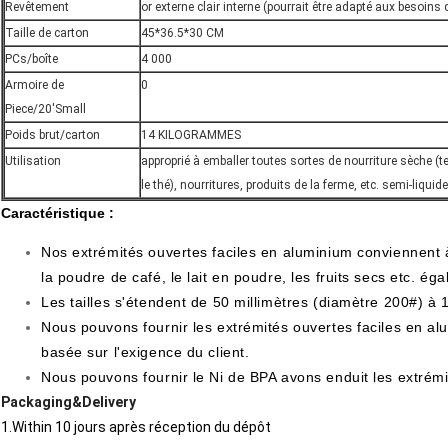
Revêtement
or externe clair interne (pourrait être adapté aux besoins 
Taille de carton
45*36.5*30 CM
PCs/boîte
4 000
Armoire de
0
Piece/20'Small
Poids brut/carton
14 KILOGRAMMES
Utilisation
approprié à emballer toutes sortes de nourriture sèche (te
le thé), nourritures, produits de la ferme, etc. semi-liquide
Caractéristique :
Nos extrémités ouvertes faciles en aluminium conviennent à
la poudre de café, le lait en poudre, les fruits secs etc. é
Les tailles s'étendent de 50 millimètres (diamètre 200#) à 
Nous pouvons fournir les extrémités ouvertes faciles en alu
basée sur l'exigence du client.
Nous pouvons fournir le Ni de BPA avons enduit les extrémit
Packaging&Delivery
1.Within 10 jours après réception du dépôt