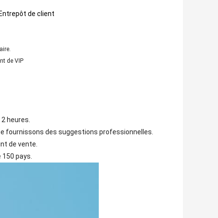
ntrepôt de client
aire.
ent de VIP
 2 heures.
, te fournissons des suggestions professionnelles.
int de vente.
e 150 pays.