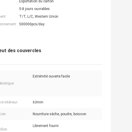
Exportation du carton
5-8 jours ouvrables
ent:
T/T, L/C, Western Union
ionnement:
500000pcs/day
eut des couvercles
Extrémité ouverte facile
éristique:
e intérieur:
63mm
tion:
Nourriture sèche, poudre, boisson
Librement fourni
illon: