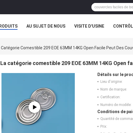
RODUITS
AU SUJET DE NOUS
VISITE D'USINE
CONTRÔLE
 Catégorie Comestible 209 EOE 63MM 14KG Open Facile Peut Des Cou
La catégorie comestible 209 EOE 63MM 14KG Open fac
Détails sur le prod
Lieu d'origine:
Nom de marque:
Certification:
Numéro de modèle:
Conditions de pai
Quantité de comma
Prix: