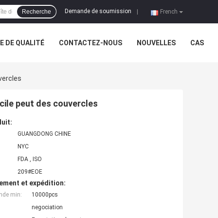
Demande de soumission
Recherche
|
French
 DE QUALITÉ
CONTACTEZ-NOUS
NOUVELLES
CAS
vercles
ile peut des couvercles
uit:
GUANGDONG CHINE
NYC
FDA , ISO
209#EOE
ement et expédition:
nde min:
10000pcs
negociation