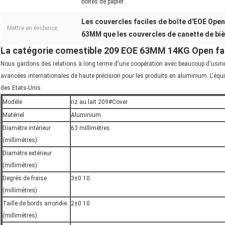
boîtes de papier
Les couvercles faciles de boîte d'EOE Open
Mettre en évidence:
63MM que les couvercles de canette de bi
La catégorie comestible 209 EOE 63MM 14KG Open fac
Nous gardons des relations à long terme d'une coopération avec beaucoup d'usines
avancées internationales de haute précision pour les produits en aluminium. L'équ
des Etats-Unis
Modèle
riz au lait 209#Cover
Matériel
Aluminium
Diamètre intérieur
63 millimètres
(millimètres)
Diamètre extérieur
(millimètres)
Degrés de fraise
3±0.10
(millimètres)
Taille de bords arrondie
2±0.10
(millimètres)