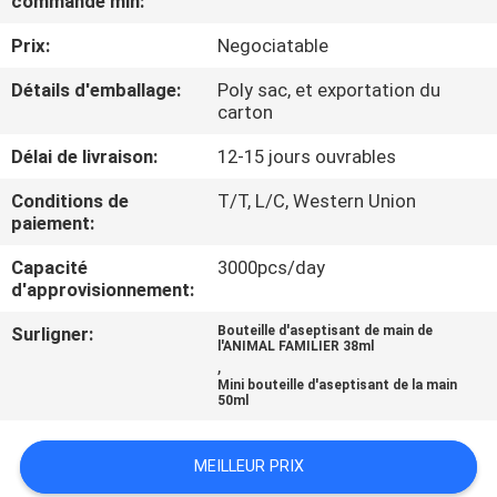
commande min:
Prix:
Negociatable
CONTRÔLE
DE
Détails d'emballage:
Poly sac, et exportation du
carton
QUALITÉ
Délai de livraison:
12-15 jours ouvrables
CONTACTEZ-
Conditions de
T/T, L/C, Western Union
paiement:
NOUS
Capacité
3000pcs/day
d'approvisionnement:
NOUVELLES
Surligner:
Bouteille d'aseptisant de main de
l'ANIMAL FAMILIER 38ml
,
CAS
Mini bouteille d'aseptisant de la main
50ml
PLAN
MEILLEUR PRIX
DU