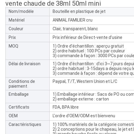
vente chaude de 38ml 50ml mini
Nom/modèle
Bouteille en plastique de jet
Matériel
ANIMAL FAMILIER cru
Couleur
Clair, transparent, blanc
Prix
Prix inférieur de Direct-vente d'usine
MOQ
1) Ordre d'échantillon : aperçu gratuit
2) ordre habituel : 100 PCs par couleur
3) commande à façon : 3000 PCs par coul
Délai de livraison
1) Ordre d'échantillon : d'ici 3~7 jours dep
2) ordre habituel : 3-15days a depuis reçu 
3) commande à façon : dépend de votre qu
Conditions de
Paypal, T/T, Western Union et L/C
paiement
Emballage
1) Emballage intérieur : Sacs de PO ou c
2) emballage externe : carton
Certificats
FDA, BPA libre
OEM
L'ordre d'OEM/ODM est bienvenu
Caractéristiques
1) 100% matériels de la catégorie comes
2) 2 conceptions pour le chapeau, le jet e