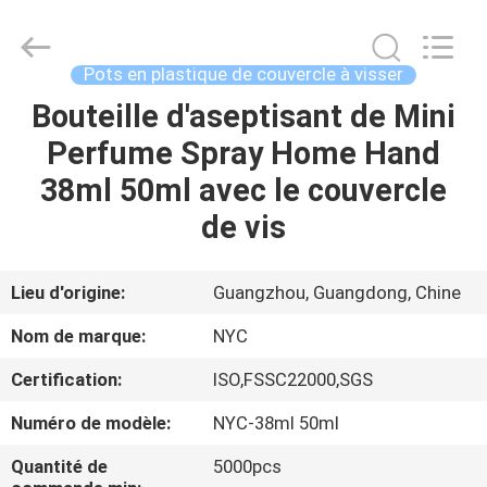
Guangzhou
Newyichen
Packaging
Products
Co.,Ltd..
Pots en plastique de couvercle à visser
All
Rights
Bouteille d'aseptisant de Mini
MAISON
Reserved.
Developed
by
Perfume Spray Home Hand
ECER
PRODUITS
38ml 50ml avec le couvercle
de vis
AU
SUJET
Lieu d'origine:
Guangzhou, Guangdong, Chine
DE
Nom de marque:
NYC
NOUS
Certification:
ISO,FSSC22000,SGS
Numéro de modèle:
NYC-38ml 50ml
VISITE
D'USINE
Quantité de
5000pcs