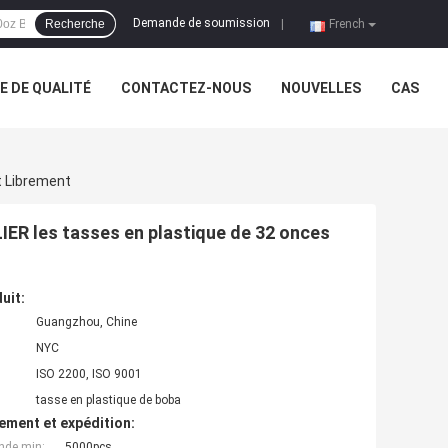
Demande de soumission
Recherche
|
French
 DE QUALITÉ
CONTACTEZ-NOUS
NOUVELLES
CAS
t Librement
IER les tasses en plastique de 32 onces
uit:
Guangzhou, Chine
NYC
ISO 2200, ISO 9001
tasse en plastique de boba
ement et expédition:
nde min:
5000pcs