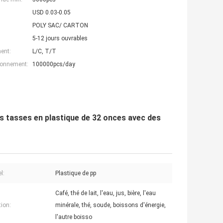
USD 0.03-0.05
POLY SAC/ CARTON
5-12 jours ouvrables
ent:
L/C, T/T
ionnement:
100000pcs/day
s tasses en plastique de 32 onces avec des
l:
Plastique de pp
Café, thé de lait, l'eau, jus, bière, l'eau
tion:
minérale, thé, soude, boissons d'énergie,
l'autre boisso