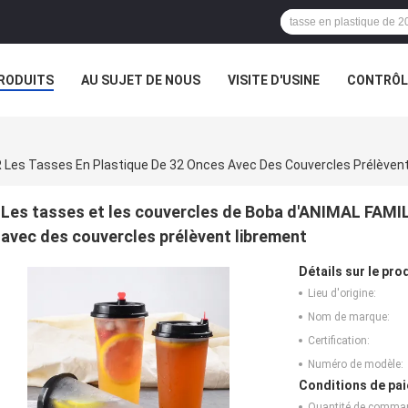
RODUITS
AU SUJET DE NOUS
VISITE D'USINE
CONTRÔLE
 Les Tasses En Plastique De 32 Onces Avec Des Couvercles Prélèven
Les tasses et les couvercles de Boba d'ANIMAL FAMIL
avec des couvercles prélèvent librement
Détails sur le prod
Lieu d'origine:
Nom de marque:
Certification:
Numéro de modèle:
Conditions de pai
Quantité de comma