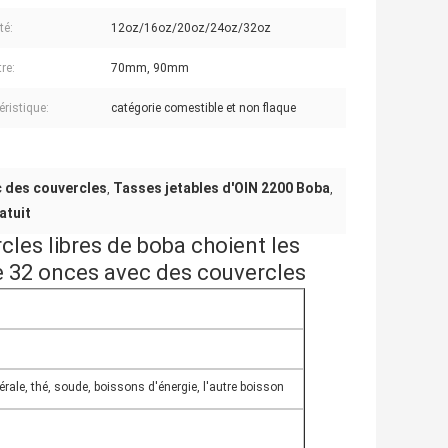
té:
12oz/16oz/20oz/24oz/32oz
re:
70mm, 90mm
éristique:
catégorie comestible et non flaque
c des couvercles
Tasses jetables d'OIN 2200 Boba
,
,
atuit
cles libres de boba choient les
de 32 onces avec des couvercles
minérale, thé, soude, boissons d'énergie, l'autre boisson