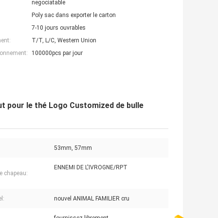
negociatable
Poly sac dans exporter le carton
7-10 jours ouvrables
ent:
T/T, L/C, Western Union
ionnement:
100000pcs par jour
ut pour le thé Logo Customized de bulle
53mm, 57mm
ENNEMI DE L'IVROGNE/RPT
de chapeau:
l:
nouvel ANIMAL FAMILIER cru