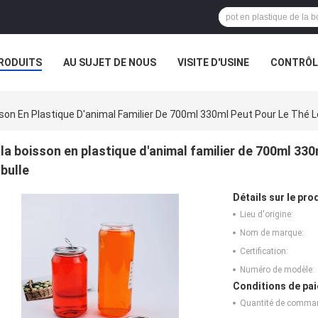
RODUITS
AU SUJET DE NOUS
VISITE D'USINE
CONTRÔLE
son En Plastique D'animal Familier De 700ml 330ml Peut Pour Le Thé 
la boisson en plastique d'animal familier de 700ml 33
bulle
Détails sur le prod
Lieu d'origine:
Nom de marque:
Certification:
Numéro de modèle:
Conditions de pai
Quantité de comma