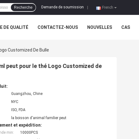
Demande de soumission
Recherche
|
French
 DE QUALITÉ
CONTACTEZ-NOUS
NOUVELLES
CAS
Logo Customized De Bulle
0ml peut pour le thé Logo Customized de
uit:
Guangzhou, Chine
NYC
ISO, FDA
la boisson d'animal familier peut
ement et expédition:
nde min:
10000PCS