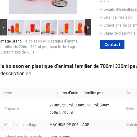
Prix:
Détails d'emballage:
Délai de livraison:
Conditions de paiem
Capacité d'approvis
Image Grand :
la boisson en plastique d'animal
Contact
familier de 700ml 330ml peut pour le thé Logo
Customized de bulle
la boisson en plastique d'animal familier de 700ml 330ml pe
description de
Nom:
la boisson d'animal familier peut
Cou:
210ml, 250ml, 330ml, 350ml, 500ml,
Capacité:
Style 
650ml, 700ml
Manière de scellage:
MACHINE DE SCELLAGE
Matérie