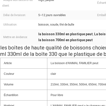
Adapté aux besoins du
logo, paquet
Échant
client:
Délai de livraison:
5~12 jours ouvrables
Emball
Utilisation:
boisson, soude, thé de bulle
la boisson 330ml en plastique peut
La bois
,
Mettre en évidence:
la boisson 700ml en plastique peut
les boîtes de haute qualité de boissons choien
ml 330ml de la boîte 330 que le plastique de
Article
La boisson d'ANIMAL FAMILIER peut
Couleur
clair
Volume
210ml, 330ml, 350ml, 500ml, 650ml, 700ml
Échantillon
Pour libre
Matériel
L'ANIMAL FAMILIER peut + le chapeau en