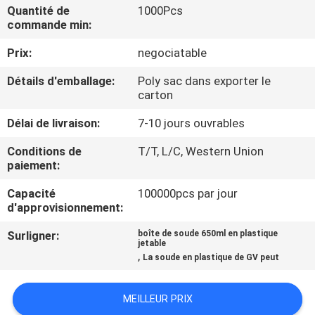
Quantité de
1000Pcs
commande min:
CONTRÔLE
Prix:
negociatable
DE
QUALITÉ
Détails d'emballage:
Poly sac dans exporter le
carton
CONTACTEZ-
Délai de livraison:
7-10 jours ouvrables
NOUS
Conditions de
T/T, L/C, Western Union
paiement:
NOUVELLES
Capacité
100000pcs par jour
d'approvisionnement:
Surligner:
boîte de soude 650ml en plastique
CAS
jetable
,
La soude en plastique de GV peut
PLAN
MEILLEUR PRIX
DU