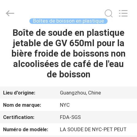
Guangzhou
Newyichen
Packaging
Products
Co.,Ltd..
Boîtes de boisson en plastique
All
Rights
Reserved.
Boîte de soude en plastique
MAISON
Developed
by
jetable de GV 650ml pour la
ECER
PRODUITS
bière froide de boissons non
alcoolisées de café de l'eau
AU
de boisson
SUJET
DE
Lieu d'origine:
Guangzhou, Chine
NOUS
Nom de marque:
NYC
Certification:
FDA-SGS
VISITE
Numéro de modèle:
LA SOUDE DE NYC-PET PEUT
D'USINE