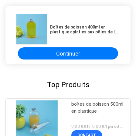
Boîtes de boisson 400ml en
plastique aplaties aux pôles de la
place 156mm pour le café
Continuer
Top Produits
boîtes de boisson 500ml
en plastique
U S D 0.010- U S D 0.1 per set MOQ:ensemble 5000
CONTACT