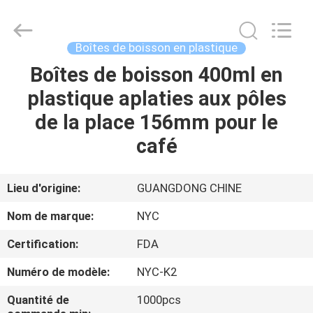
Newyichen
Packaging
Products
Co.,Ltd..
All
Boîtes de boisson en plastique
Rights
Reserved.
Boîtes de boisson 400ml en
MAISON
Developed
by
ECER
plastique aplaties aux pôles
PRODUITS
de la place 156mm pour le
café
AU
SUJET
Lieu d'origine:
GUANGDONG CHINE
DE
Nom de marque:
NYC
NOUS
Certification:
FDA
Numéro de modèle:
NYC-K2
VISITE
D'USINE
Quantité de
1000pcs