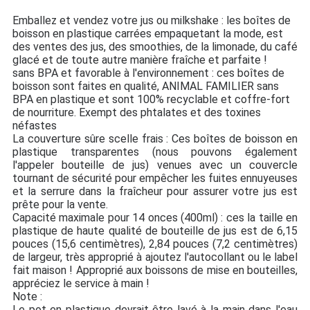
Emballez et vendez votre jus ou milkshake : les boîtes de
boisson en plastique carrées empaquetant la mode, est
des ventes des jus, des smoothies, de la limonade, du café
glacé et de toute autre manière fraîche et parfaite !
sans BPA et favorable à l'environnement : ces boîtes de
boisson sont faites en qualité, ANIMAL FAMILIER sans
BPA en plastique et sont 100% recyclable et coffre-fort
de nourriture. Exempt des phtalates et des toxines
néfastes
La couverture sûre scelle frais : Ces boîtes de boisson en
plastique transparentes (nous pouvons également
l'appeler bouteille de jus) venues avec un couvercle
tournant de sécurité pour empêcher les fuites ennuyeuses
et la serrure dans la fraîcheur pour assurer votre jus est
prête pour la vente.
Capacité maximale pour 14 onces (400ml) : ces la taille en
plastique de haute qualité de bouteille de jus est de 6,15
pouces (15,6 centimètres), 2,84 pouces (7,2 centimètres)
de largeur, très approprié à ajoutez l'autocollant ou le label
fait maison ! Approprié aux boissons de mise en bouteilles,
appréciez le service à main !
Note :
Le pot en plastique devrait être lavé à la main dans l'eau