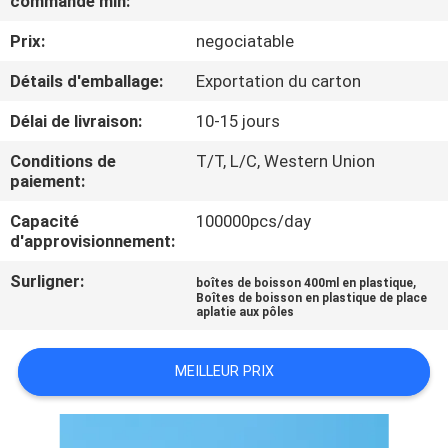
commande min:
Prix:
negociatable
CONTRÔLE
DE
Détails d'emballage:
Exportation du carton
QUALITÉ
Délai de livraison:
10-15 jours
Conditions de
T/T, L/C, Western Union
CONTACTEZ-
paiement:
NOUS
Capacité
100000pcs/day
d'approvisionnement:
NOUVELLES
Surligner:
,
boîtes de boisson 400ml en plastique
Boîtes de boisson en plastique de place
aplatie aux pôles
CAS
MEILLEUR PRIX
PLAN
DU