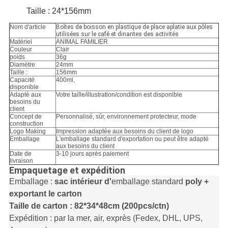
Taille : 24*156mm
Nom d'article
Boîtes de boisson en plastique de place aplatie aux pôles
utilisées sur le café et dinantes des activités
Matériel
ANIMAL FAMILIER
Couleur
Clair
poids
36g
Diamètre
24mm
Taille :
156mm
Capacité
400ml,
disponible
Adapté aux
Votre taille/illustration/condition est disponible
besoins du
client
Concept de
Personnalisé, sûr, environnement protecteur, mode
construction
Logo Making
Impression adaptée aux besoins du client de logo
Emballage
L'emballage standard d'exportation ou peut être adapté
aux besoins du client
Date de
3-10 jours après paiement
livraison
Empaquetage et expédition
Emballage :
sac intérieur d'
emballage standard
poly +
exportant le carton
Taille de carton : 82*34*48cm (200pcs/ctn)
Expédition : par la mer, air, exprès (Fedex, DHL, UPS,