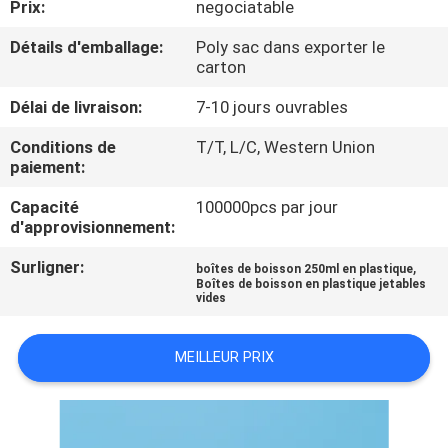
Prix:
negociatable
CONTRÔLE
Détails d'emballage:
Poly sac dans exporter le
carton
DE
Délai de livraison:
7-10 jours ouvrables
QUALITÉ
Conditions de
T/T, L/C, Western Union
paiement:
CONTACTEZ-
Capacité
100000pcs par jour
NOUS
d'approvisionnement:
Surligner:
,
boîtes de boisson 250ml en plastique
NOUVELLES
Boîtes de boisson en plastique jetables
vides
CAS
MEILLEUR PRIX
PLAN
DU