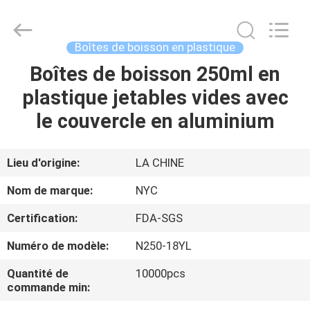
Guangzhou
Newyichen
Packaging
Products
Co.,Ltd..
Boîtes de boisson en plastique
All
Rights
Reserved.
Boîtes de boisson 250ml en
MAISON
Developed
by
plastique jetables vides avec
ECER
PRODUITS
le couvercle en aluminium
AU
Lieu d'origine:
LA CHINE
SUJET
Nom de marque:
NYC
DE
Certification:
FDA-SGS
NOUS
Numéro de modèle:
N250-18YL
VISITE
Quantité de
10000pcs
commande min:
D'USINE