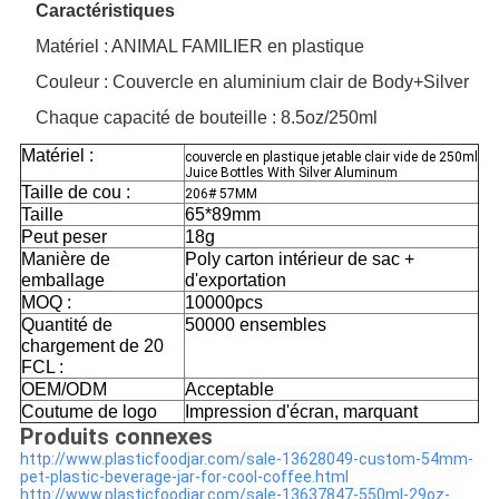
Caractéristiques
Matériel : ANIMAL FAMILIER en plastique
Couleur : Couvercle en aluminium clair de Body+Silver
Chaque capacité de bouteille : 8.5oz/250ml
Matériel :
couvercle en plastique jetable clair vide de 250ml
Juice Bottles With Silver Aluminum
Taille de cou :
206# 57MM
Taille
65*89mm
Peut peser
18g
Manière de
Poly carton intérieur de sac +
emballage
d'exportation
MOQ :
10000pcs
Quantité de
50000 ensembles
chargement de 20
FCL :
OEM/ODM
Acceptable
Coutume de logo
Impression d'écran, marquant
Produits connexes
http://www.plasticfoodjar.com/sale-13628049-custom-54mm-
pet-plastic-beverage-jar-for-cool-coffee.html
http://www.plasticfoodjar.com/sale-13637847-550ml-29oz-