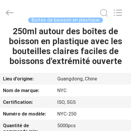
Guangzhou
Newyichen
Packaging
Products
Co.,Ltd..
Boîtes de boisson en plastique
All
Rights
Reserved.
250ml autour des boîtes de
MAISON
Developed
by
boisson en plastique avec les
ECER
PRODUITS
bouteilles claires faciles de
boissons d'extrémité ouverte
AU
SUJET
Lieu d'origine:
Guangdong, Chine
DE
Nom de marque:
NYC
NOUS
Certification:
ISO, SGS
Numéro de modèle:
NYC-250
VISITE
D'USINE
Quantité de
5000pcs