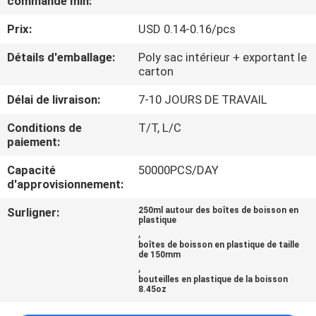
commande min:
Prix:
USD 0.14-0.16/pcs
CONTRÔLE
DE
Détails d'emballage:
Poly sac intérieur + exportant le
carton
QUALITÉ
Délai de livraison:
7-10 JOURS DE TRAVAIL
CONTACTEZ-
Conditions de
T/T, L/C
paiement:
NOUS
Capacité
50000PCS/DAY
d'approvisionnement:
NOUVELLES
Surligner:
250ml autour des boîtes de boisson en
plastique
,
CAS
boîtes de boisson en plastique de taille
de 150mm
,
bouteilles en plastique de la boisson
PLAN
8.45oz
DU